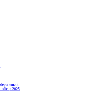
r
 département
 handicap 2025