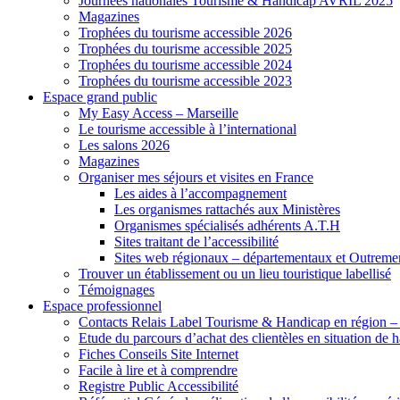
Journées nationales Tourisme & Handicap AVRIL 2025
Magazines
Trophées du tourisme accessible 2026
Trophées du tourisme accessible 2025
Trophées du tourisme accessible 2024
Trophées du tourisme accessible 2023
Espace grand public
My Easy Access – Marseille
Le tourisme accessible à l’international
Les salons 2026
Magazines
Organiser mes séjours et visites en France
Les aides à l’accompagnement
Les organismes rattachés aux Ministères
Organismes spécialisés adhérents A.T.H
Sites traitant de l’accessibilité
Sites web régionaux – départementaux et Outreme
Trouver un établissement ou un lieu touristique labellisé
Témoignages
Espace professionnel
Contacts Relais Label Tourisme & Handicap en région –
Etude du parcours d’achat des clientèles en situation de
Fiches Conseils Site Internet
Facile à lire et à comprendre
Registre Public Accessibilité