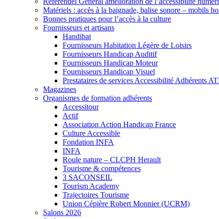
Référentiel Général amélioration de l’accessibilité numér
Matériels : accès à la baignade, balise sonore – mobils h
Bonnes pratiques pour l’accès à la culture
Fournisseurs et artisans
Handibat
Fournisseurs Habitation Légère de Loisirs
Fournisseurs Handicap Auditif
Fournisseurs Handicap Moteur
Fournisseurs Handicap Visuel
Prestataires de services Accessibilité Adhérents A
Magazines
Organismes de formation adhérents
Accessitour
Actif
Association Action Handicap France
Culture Accessible
Fondation INFA
INFA
Roule nature – CLCPH Herault
Tourisme & compétences
3 SACONSEIL
Tourism Academy
Trajectoires Tourisme
Union Cépière Robert Monnier (UCRM)
Salons 2026