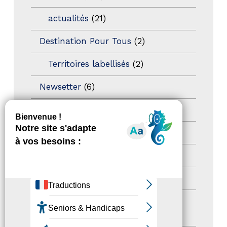
actualités
(21)
Destination Pour Tous
(2)
Territoires labellisés
(2)
Newsetter
(6)
Newsletter pro
(5)
Nos Actions
(112)
Autres événements
(41)
Formation
(15)
Journées nationales Tourisme &
Handicap
(5)