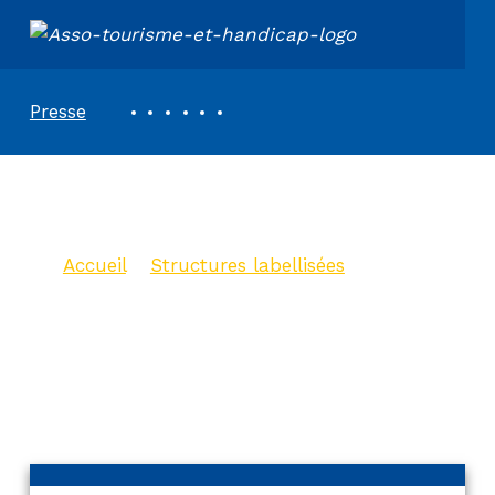
ASSOCIATION TOURISME ET HANDICAPS
REVUE DE PRESSE
Presse
Gite de M.Hitier
Accueil
>
Structures labellisées
>
Gite de M.Hitier