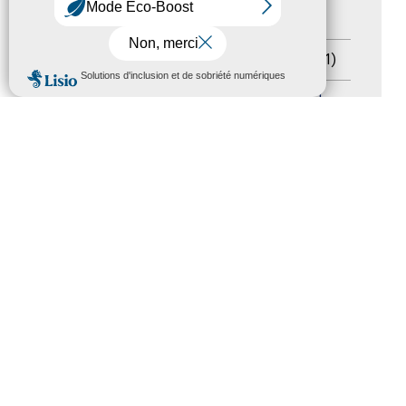
Salons
(11)
Sommet mondial du tourisme
(1)
MENU
Trophées du tourisme accessible
(10)
Presse
(3)
Tourisme accessible international
(1)
ACCESSIBILITÉ
REVUE DE PRESSE
PLAN DU SITE
ACTUALITÉS
MENTIONS LÉGALES
CONFIDENTIALITÉ