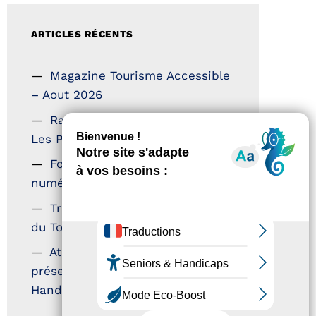
ARTICLES RÉCENTS
Magazine Tourisme Accessible
– Aout 2026
Rallye Aicha des Gazelles –
Les Petillantes
Formation Communication
numérique
Trophées Horizons – Acteurs
du Tourisme Durable
Atout France – flyer
présentation label Tourisme &
Handicap