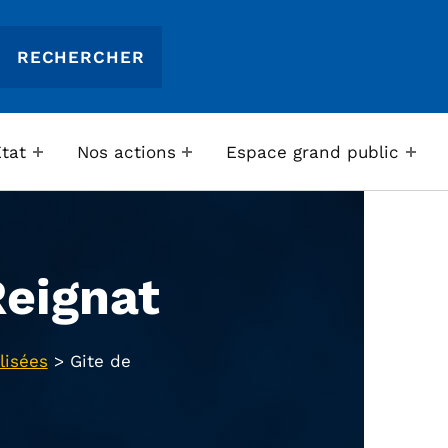
Etat
Nos actions
Espace grand public
Reignat
lisées
>
Gite de