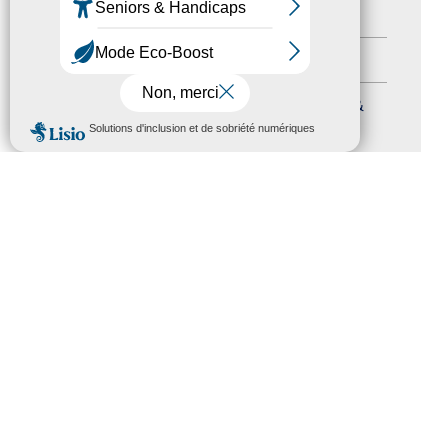
Autres événements
(41)
Formation
(15)
Journées nationales Tourisme &
MENU
Handicap
(5)
Salons
(11)
Sommet mondial du tourisme
(1)
Trophées du tourisme accessible
(10)
Presse
(3)
Tourisme accessible international
(1)