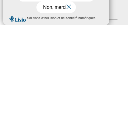
Newsletter pro
(5)
MENU
Nos Actions
(112)
Autres événements
(41)
Formation
(15)
Journées nationales Tourisme &
Handicap
(5)
Salons
(11)
Sommet mondial du tourisme
(1)
Trophées du tourisme accessible
(10)