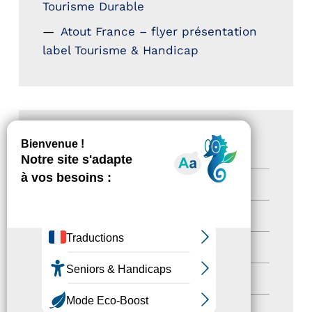
Tourisme Durable
Atout France – flyer présentation
label Tourisme & Handicap
CATÉGORIES
Actualités
(200)
actualités
(21)
Destination Pour Tous
(2)
Territoires labellisés
(2)
Newsetter
(6)