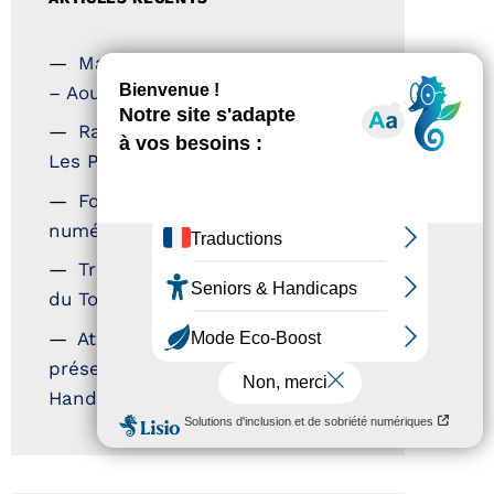
Magazine Tourisme Accessible
– Aout 2026
Rallye Aicha des Gazelles –
Les Petillantes
Formation Communication
numérique
Trophées Horizons – Acteurs
du Tourisme Durable
Atout France – flyer
présentation label Tourisme &
Handicap