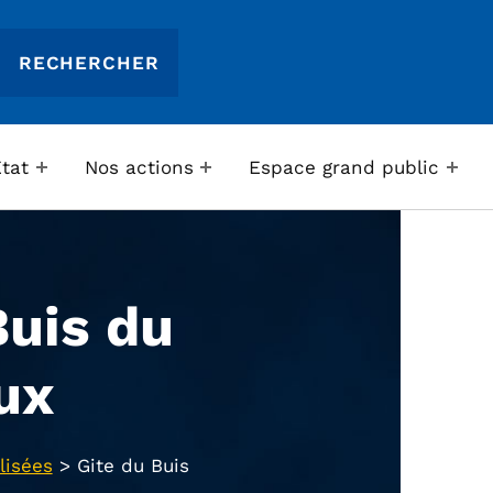
Etat
Nos actions
Espace grand public
Buis du
ux
lisées
>
Gite du Buis