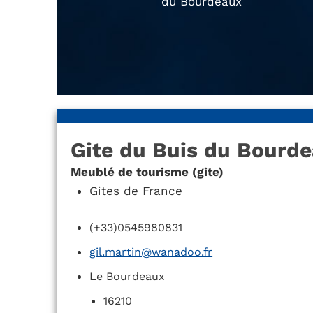
du Bourdeaux
Gite du Buis du Bourd
Meublé de tourisme (gite)
Gites de France
(+33)0545980831
gil.martin@wanadoo.fr
Le Bourdeaux
16210