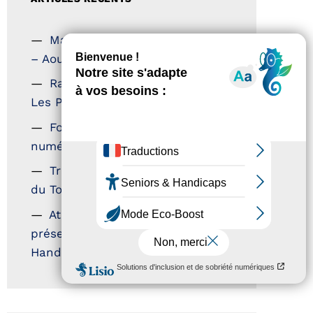
Magazine Tourisme Accessible
– Aout 2026
Rallye Aicha des Gazelles –
Les Petillantes
Formation Communication
numérique
Trophées Horizons – Acteurs
du Tourisme Durable
Atout France – flyer
présentation label Tourisme &
Handicap