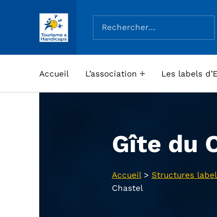
Rechercher :
ASSOCIATION TOURISME ET HANDICAPS
Accueil
L’association
Les labels d’
Gîte du 
Accueil
>
Structures label
Chastel