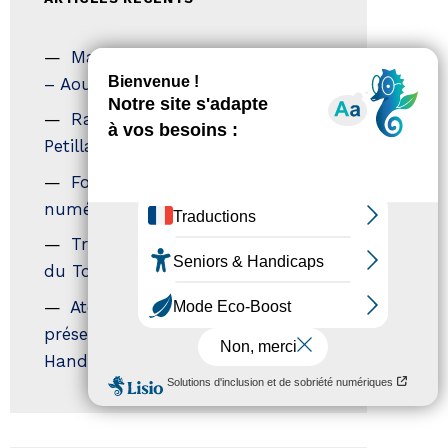
Magazine Tourisme Accessible
– Aout 2026
Rallye Aicha des Gazelles – Les
Petillantes
Formation Communication
numérique
Trophées Horizons – Acteurs
du Tourisme Durable
Atout France – flyer
présentation label Tourisme &
Handicap