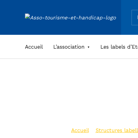
Re
ASSOCIATION TOURISME ET HANDICAPS
Accueil
L’association
Les labels d’Et
Gite du 
Saragos
Accueil
>
Structures labell