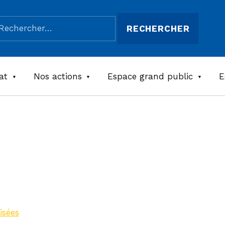
chercher :
at
Nos actions
Espace grand public
E
Mas
se
isées
>
Gite du Mas