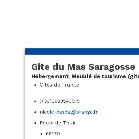
Saragosse
Gite du Mas Saragosse
Hébergement
,
Meublé de tourisme (git
Gites de France
(+33)0683543015
nicole-pascal@orange.fr
Route de Thuir
66170