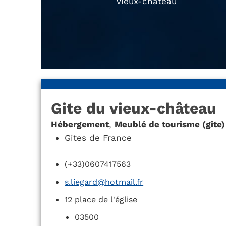
vieux-château
Gite du vieux-château
Hébergement
,
Meublé de tourisme (gite)
Gites de France
(+33)0607417563
s.liegard@hotmail.fr
12 place de l'église
03500