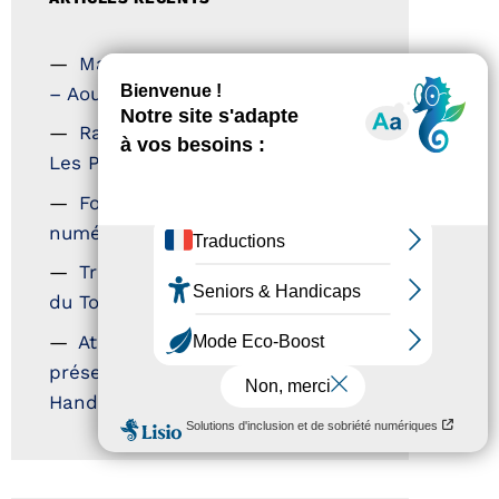
Magazine Tourisme Accessible
– Aout 2026
Rallye Aicha des Gazelles –
Les Petillantes
Formation Communication
numérique
Trophées Horizons – Acteurs
du Tourisme Durable
Atout France – flyer
présentation label Tourisme &
Handicap