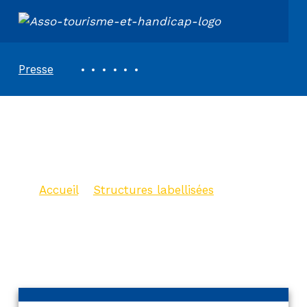
ASSOCIATION TOURISME ET HANDICAPS
REVUE DE PRESSE
Presse
Gite Flavie – Les
Gites de la Fontaine
Accueil
>
Structures labellisées
>
Gite Flavie – Les Gites de la
Fontaine