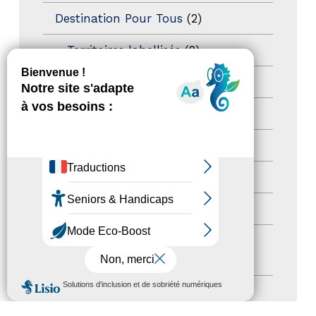
Destination Pour Tous
(2)
Territoires labellisés
(2)
Newsetter
(6)
Newsletter pro
(5)
Nos Actions
(112)
Autres événements
(41)
Formation
(15)
Journées nationales Tourisme &
Handicap
(5)
MENU
Salons
(11)