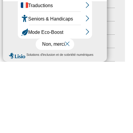
Territoires labellisés
(2)
Newsetter
(6)
Newsletter pro
(5)
Nos Actions
(112)
MENU
Autres événements
(41)
Formation
(15)
Journées nationales Tourisme &
Handicap
(5)
Salons
(11)
Sommet mondial du tourisme
(1)
Trophées du tourisme accessible