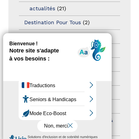
actualités
(21)
Destination Pour Tous
(2)
Territoires labellisés
(2)
Newsetter
(6)
Newsletter pro
(5)
Nos Actions
(112)
Autres événements
(41)
Formation
(15)
Journées nationales Tourisme &
Handicap
(5)
MENU