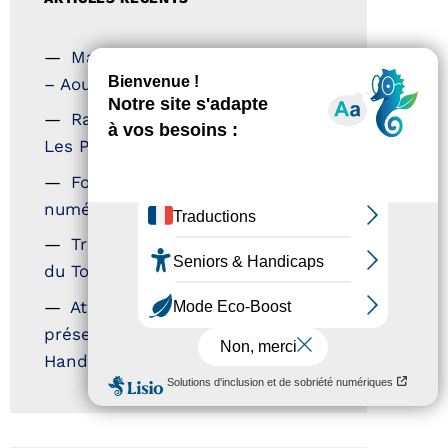
Magazine Tourisme Accessible
– Aout 2026
Rallye Aicha des Gazelles –
Les Petillantes
Formation Communication
numérique
Trophées Horizons – Acteurs
du Tourisme Durable
Atout France – flyer
présentation label Tourisme &
Handicap