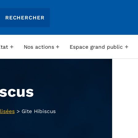
Etat
Nos actions
Espace grand public
iscus
lisées
>
Gite Hibiscus