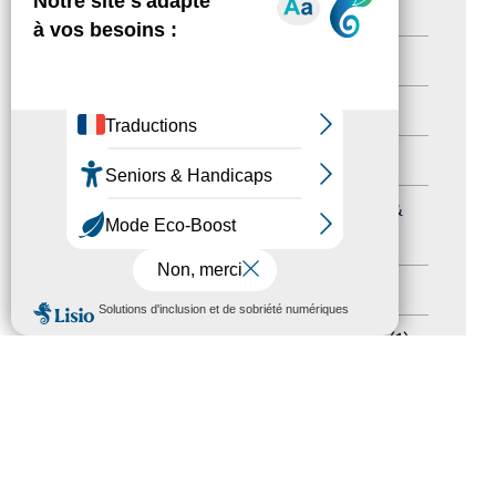
Newsletter pro
(5)
Nos Actions
(112)
Autres événements
(41)
Formation
(15)
Journées nationales Tourisme &
Handicap
(5)
Salons
(11)
MENU
Sommet mondial du tourisme
(1)
Trophées du tourisme accessible
(10)
Presse
(3)