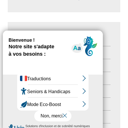
CATÉGORIES
Actualités
(200)
actualités
(21)
Destination Pour Tous
(2)
Territoires labellisés
(2)
Newsetter
(6)
Newsletter pro
(5)
MENU