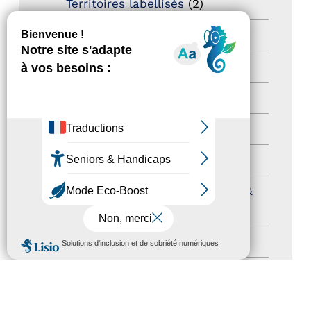
Territoires labellisés
(2)
Newsetter
(6)
Newsletter pro
(5)
Nos Actions
(112)
Autres événements
(41)
Formation
(15)
Journées nationales Tourisme &
Handicap
(5)
MENU
Salons
(11)
Sommet mondial du tourisme
(1)
Trophées du tourisme accessible