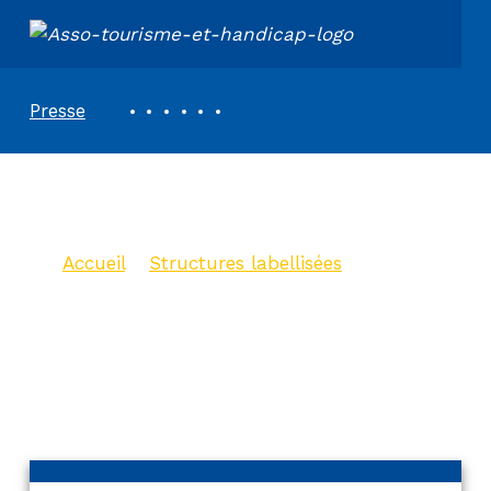
ASSOCIATION TOURISME ET HANDICAPS
REVUE DE PRESSE
Presse
Gite La Charmille
Accueil
>
Structures labellisées
>
Gite La Charmille