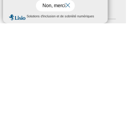
Journées nationales Tourisme &
Handicap
(5)
MENU
Salons
(11)
Sommet mondial du tourisme
(1)
Trophées du tourisme accessible
(10)
Presse
(3)
Tourisme accessible international
(1)
ACCESSIBILITÉ
REVUE DE PRESSE
PLAN DU SITE
ACTUALITÉS