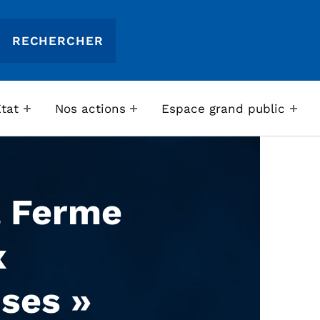
Etat
Nos actions
Espace grand public
a Ferme
x
ses »