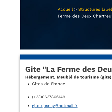
Accueil
>
Structures label
Ferme des Deux Chartreu
Gite "La Ferme des Deu
Hébergement
,
Meublé de tourisme (gite)
Gites de France
(+33)0637866149
gite-gosnay@hotmail.fr