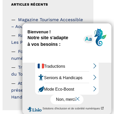
ARTICLES RÉCENTS
Magazine Tourisme Accessible
– Aout 2026
Rallye Aicha des Gazelles –
Les Petillantes
Formation Communication
numérique
Trophées Horizons – Acteurs
du Tourisme Durable
Atout France – flyer
présentation label Tourisme &
Handicap