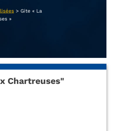
lisées
>
Gite « La
ses »
x Chartreuses"