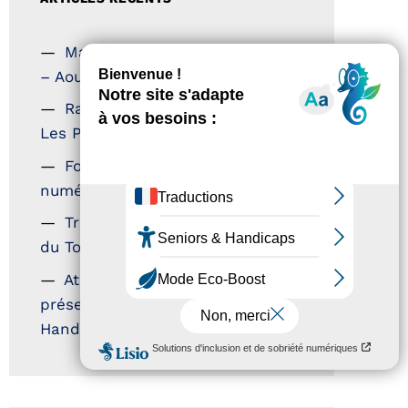
Magazine Tourisme Accessible
– Aout 2026
Rallye Aicha des Gazelles –
Les Petillantes
Formation Communication
numérique
Trophées Horizons – Acteurs
du Tourisme Durable
Atout France – flyer
présentation label Tourisme &
Handicap