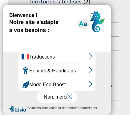
Territoires labellisés
(2)
Newsetter
(6)
Newsletter pro
(5)
Nos Actions
(112)
Autres événements
(41)
Formation
(15)
Journées nationales Tourisme &
Handicap
(5)
MENU
Salons
(11)
Sommet mondial du tourisme
(1)
Trophées du tourisme accessible