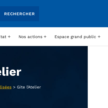
Etat
Nos actions
Espace grand public
elier
lisées
>
Gite l’Atelier