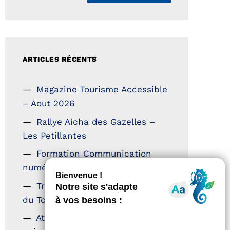
ARTICLES RÉCENTS
Magazine Tourisme Accessible
– Aout 2026
Rallye Aicha des Gazelles –
Les Petillantes
Formation Communication
numérique
Trophées Horizons – Acteurs
du Tourisme Durable
Atout France – flyer