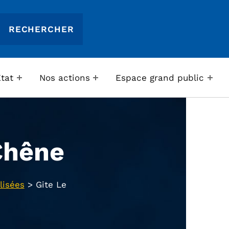
Etat
Nos actions
Espace grand public
Chêne
lisées
>
Gite Le