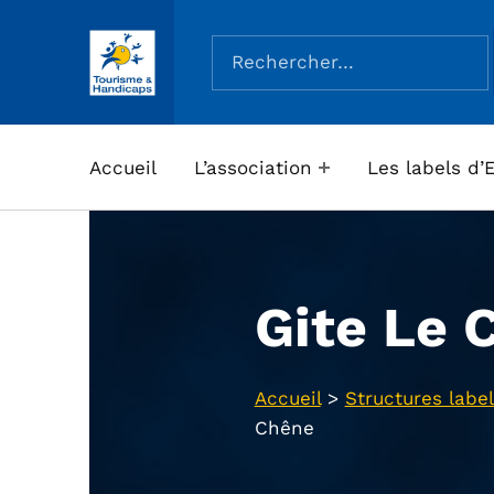
Rechercher :
ASSOCIATION TOURISME ET HANDICAPS
Accueil
L’association
Les labels d’
Gite Le 
Accueil
>
Structures label
Chêne