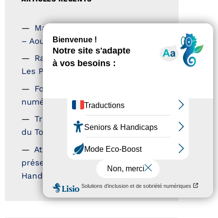
Magazine Tourisme Accessible
– Aout 2026
Rallye Aicha des Gazelles –
Les Petillantes
Formation Communication
numérique
Trophées Horizons – Acteurs
du Tourisme Durable
Atout France – flyer
présentation label Tourisme &
Handicap