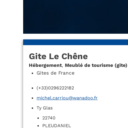
Gite Le Chêne
Hébergement
,
Meublé de tourisme (gite)
Gites de France
(+33)0296222182
michel.carriou@wanadoo.fr
Ty Glas
22740
PLEUDANIEL