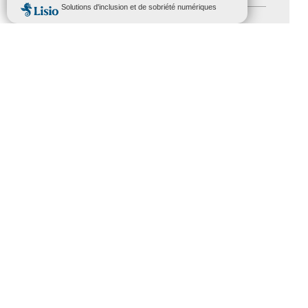
MENU
Salons
(11)
Sommet mondial du tourisme
(1)
Trophées du tourisme accessible
(10)
Presse
(3)
Tourisme accessible international
(1)
ACCESSIBILITÉ
REVUE DE PRESSE
PLAN DU SITE
ACTUALITÉS
MENTIONS LÉGALES
CONFIDENTIALITÉ