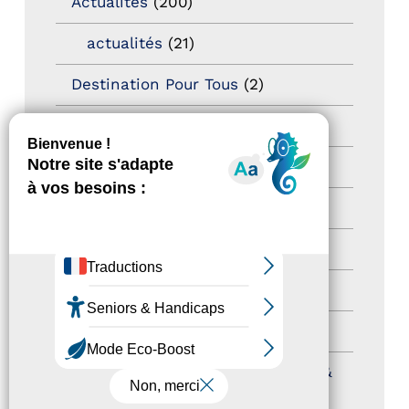
Actualités
(200)
actualités
(21)
Destination Pour Tous
(2)
Territoires labellisés
(2)
Newsetter
(6)
Newsletter pro
(5)
Nos Actions
(112)
Autres événements
(41)
Formation
(15)
Journées nationales Tourisme &
Handicap
(5)