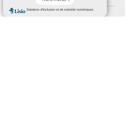
MENU
Formation
(15)
Journées nationales Tourisme &
Handicap
(5)
Salons
(11)
Sommet mondial du tourisme
(1)
Trophées du tourisme accessible
(10)
Presse
(3)
Tourisme accessible international
(1)