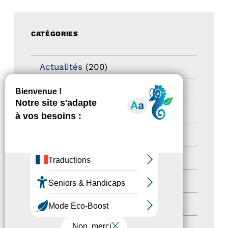
CATÉGORIES
Actualités
(200)
actualités
(21)
Destination Pour Tous
(2)
Territoires labellisés
(2)
Newsetter
(6)
Newsletter pro
(5)
Nos Actions
(112)
Autres événements
(41)