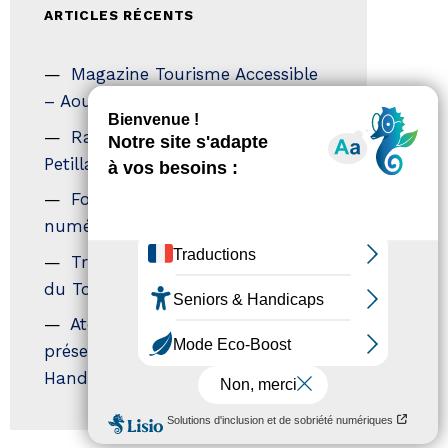
ARTICLES RÉCENTS
Magazine Tourisme Accessible
– Aout 2026
Rallye Aicha des Gazelles – Les
Petillantes
Formation Communication
numérique
Trophées Horizons – Acteurs
du Tourisme Durable
Atout France – flyer
présentation label Tourisme &
Handicap