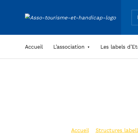
Re
ASSOCIATION TOURISME ET HANDICAPS
Accueil
L’association
Les labels d’Et
Gîte le n
spatules
Accueil
>
Structures labell