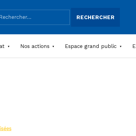
chercher :
at
Nos actions
Espace grand public
E
id des
isées
>
Gîte le nid des