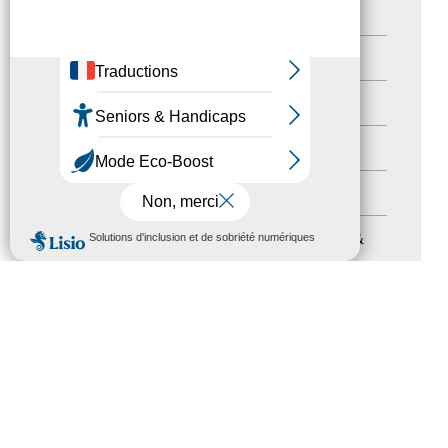
Newsetter
(6)
Newsletter pro
(5)
Nos Actions
(112)
Autres événements
(41)
Formation
(15)
MENU
Journées nationales Tourisme &
Handicap
(5)
Salons
(11)
Sommet mondial du tourisme
(1)
Trophées du tourisme accessible
(10)