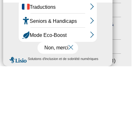
Formation
(15)
Journées nationales Tourisme &
Handicap
(5)
Salons
(11)
MENU
Sommet mondial du tourisme
(1)
Trophées du tourisme accessible
(10)
Presse
(3)
Tourisme accessible international
(1)