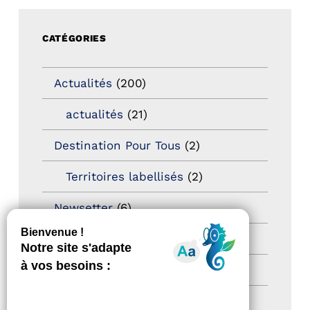
CATÉGORIES
Actualités
(200)
actualités
(21)
Destination Pour Tous
(2)
Territoires labellisés
(2)
Newsetter
(6)
Newsletter pro
(5)
Nos Actions
(112)
Autres événements
(41)