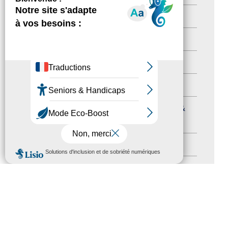
Newsletter pro
(5)
Nos Actions
(112)
Autres événements
(41)
Formation
(15)
Journées nationales Tourisme &
Handicap
(5)
Salons
(11)
MENU
Sommet mondial du tourisme
(1)
Trophées du tourisme accessible
(10)
Presse
(3)