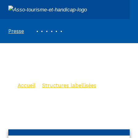
ASSOCIATION TOURISME ET HANDICAPS
REVUE DE PRESSE
Presse
Gite le Refuge de
Théoline
Accueil
>
Structures labellisées
>
Gite le Refuge de Théoline