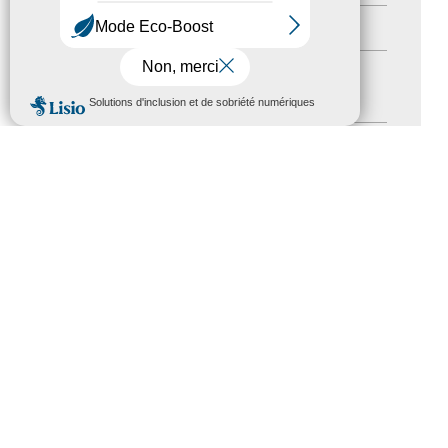
Formation
(15)
Journées nationales Tourisme &
MENU
Handicap
(5)
Salons
(11)
Sommet mondial du tourisme
(1)
Trophées du tourisme accessible
(10)
Presse
(3)
Tourisme accessible international
(1)