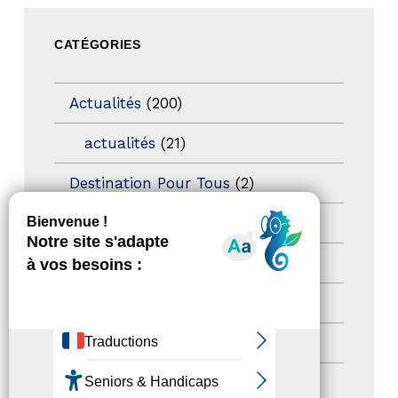
CATÉGORIES
Actualités
(200)
actualités
(21)
Destination Pour Tous
(2)
Territoires labellisés
(2)
Newsetter
(6)
Newsletter pro
(5)
Nos Actions
(112)
Autres événements
(41)