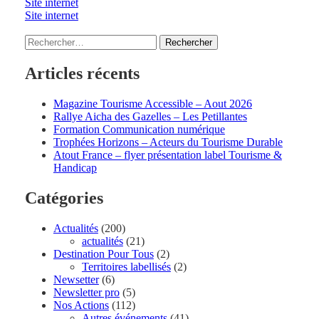
Site internet
Site internet
Rechercher :
Articles récents
Magazine Tourisme Accessible – Aout 2026
Rallye Aicha des Gazelles – Les Petillantes
Formation Communication numérique
Trophées Horizons – Acteurs du Tourisme Durable
Atout France – flyer présentation label Tourisme &
Handicap
Catégories
Actualités
(200)
actualités
(21)
Destination Pour Tous
(2)
Territoires labellisés
(2)
Newsetter
(6)
Newsletter pro
(5)
Nos Actions
(112)
Autres événements
(41)