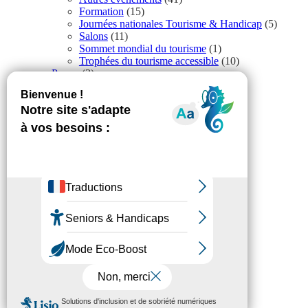
Formation
(15)
Journées nationales Tourisme & Handicap
(5)
Salons
(11)
Sommet mondial du tourisme
(1)
Trophées du tourisme accessible
(10)
Presse
(3)
Tourisme accessible international
(1)
Accessibilité
Revue de Presse
Plan du site
Actualités
Mentions légales
Confidentialité