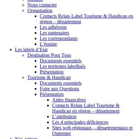
Nous contacter
Organisation
Contacts Relais Label Tourisme & Handicap en
région – département
Les adhérents
Les partenaires
Les correspondants
L’équipe
Les labels d’Etat
Destination Pour Tous
Documents essentiels
Les territoires labellisés
Présentation
Tourisme & Handicap
Documents essentiels
Foire aux Questions
Présentation
Aides financières
Contacts Relais Label Tourisme &
Handicap en région – département
L’attribution
Les 4 principales déficiences
Sites web régionaux – départementaux et
Outremer
Nos actions