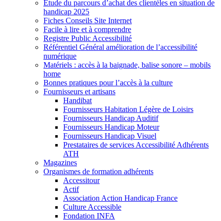
Etude du parcours d’achat des clientèles en situation de
handicap 2025
Fiches Conseils Site Internet
Facile à lire et à comprendre
Registre Public Accessibilité
Référentiel Général amélioration de l’accessibilité
numérique
Matériels : accès à la baignade, balise sonore – mobils
home
Bonnes pratiques pour l’accès à la culture
Fournisseurs et artisans
Handibat
Fournisseurs Habitation Légère de Loisirs
Fournisseurs Handicap Auditif
Fournisseurs Handicap Moteur
Fournisseurs Handicap Visuel
Prestataires de services Accessibilité Adhérents
ATH
Magazines
Organismes de formation adhérents
Accessitour
Actif
Association Action Handicap France
Culture Accessible
Fondation INFA