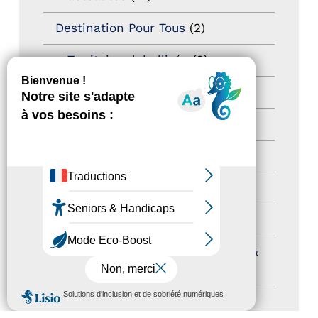
Destination Pour Tous
(2)
Territoires labellisés
(2)
Newsetter
(6)
Newsletter pro
(5)
Nos Actions
(112)
Autres événements
(41)
Formation
(15)
Journées nationales Tourisme &
Handicap
(5)
MENU
Salons
(11)