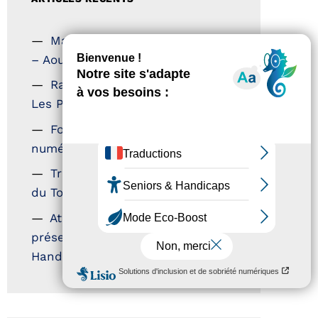
Magazine Tourisme Accessible
– Aout 2026
Rallye Aicha des Gazelles –
Les Petillantes
Formation Communication
numérique
Trophées Horizons – Acteurs
du Tourisme Durable
Atout France – flyer
présentation label Tourisme &
Handicap