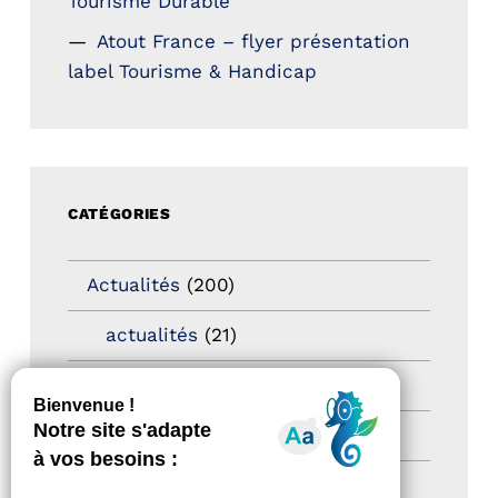
Tourisme Durable
Atout France – flyer présentation
label Tourisme & Handicap
CATÉGORIES
Actualités
(200)
actualités
(21)
Destination Pour Tous
(2)
Territoires labellisés
(2)
Newsetter
(6)