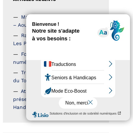
Magazine Tourisme Accessible
– Aout 2026
Rallye Aicha des Gazelles –
Les Petillantes
Formation Communication
numérique
Trophées Horizons – Acteurs
du Tourisme Durable
Atout France – flyer
présentation label Tourisme &
Handicap