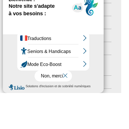
Newsletter pro
(5)
Nos Actions
(112)
Autres événements
(41)
Formation
(15)
Journées nationales Tourisme &
Handicap
(5)
Salons
(11)
MENU
Sommet mondial du tourisme
(1)
Trophées du tourisme accessible
(10)
Presse
(3)