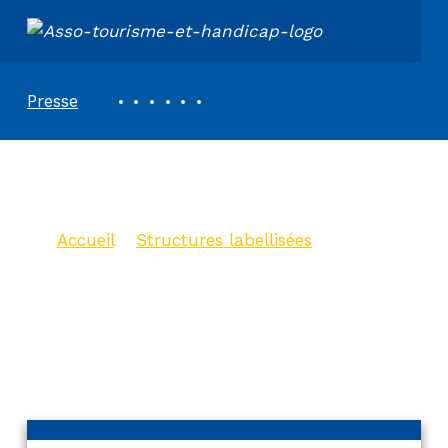
ASSOCIATION TOURISME ET HANDICAPS
REVUE DE PRESSE
Presse
Gîte l’Escoundillou
Accueil
>
Structures labellisées
>
Gîte l’Escoundillou