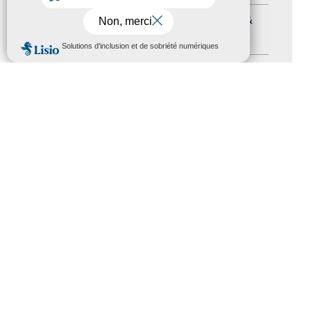
Journées nationales Tourisme &
Handicap
(5)
MENU
Salons
(11)
Sommet mondial du tourisme
(1)
Trophées du tourisme accessible
(10)
Presse
(3)
Tourisme accessible international
(1)
ACCESSIBILITÉ
REVUE DE PRESSE
PLAN DU SITE
ACTUALITÉS