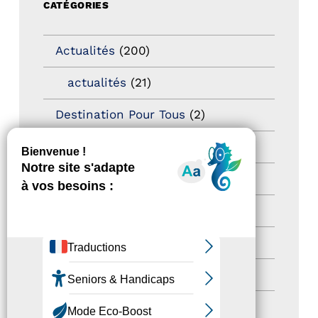
CATÉGORIES
Actualités
(200)
actualités
(21)
Destination Pour Tous
(2)
Territoires labellisés
(2)
Newsetter
(6)
Newsletter pro
(5)
Nos Actions
(112)
Autres événements
(41)
Formation
(15)