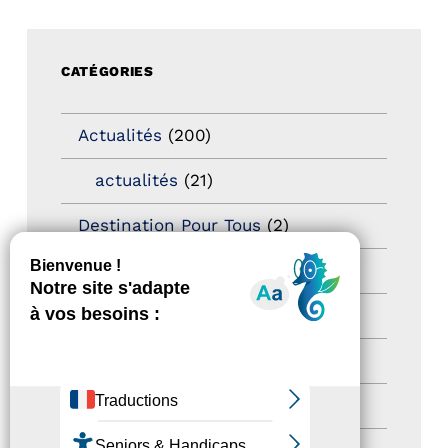
CATÉGORIES
Actualités
(200)
actualités
(21)
Destination Pour Tous
(2)
Territoires labellisés
(2)
Newsetter
(6)
Newsletter pro
(5)
Nos Actions
(112)