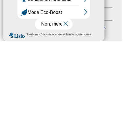
Autres événements
(41)
Formation
(15)
Journées nationales Tourisme &
MENU
Handicap
(5)
Salons
(11)
Sommet mondial du tourisme
(1)
Trophées du tourisme accessible
(10)
Presse
(3)
Tourisme accessible international
(1)