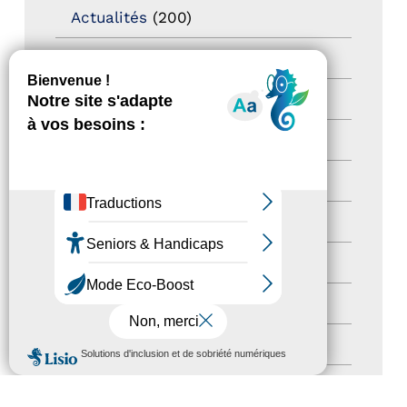
Actualités
(200)
actualités
(21)
Destination Pour Tous
(2)
Territoires labellisés
(2)
Newsetter
(6)
Newsletter pro
(5)
Nos Actions
(112)
Autres événements
(41)
Formation
(15)
MENU
Journées nationales Tourisme &