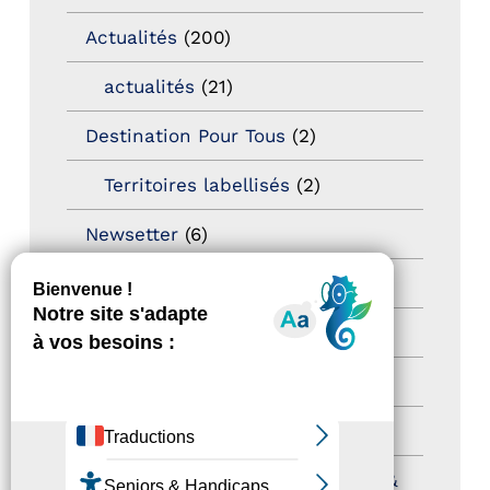
Actualités
(200)
actualités
(21)
Destination Pour Tous
(2)
Territoires labellisés
(2)
Newsetter
(6)
Newsletter pro
(5)
Nos Actions
(112)
Autres événements
(41)
Formation
(15)
Journées nationales Tourisme &