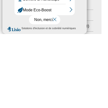
Handicap
(5)
Salons
(11)
Sommet mondial du tourisme
(1)
MENU
Trophées du tourisme accessible
(10)
Presse
(3)
Tourisme accessible international
(1)
ACCESSIBILITÉ
REVUE DE PRESSE
PLAN DU SITE
ACTUALITÉS
MENTIONS LÉGALES