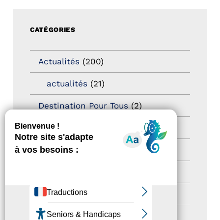
CATÉGORIES
Actualités
(200)
actualités
(21)
Destination Pour Tous
(2)
Territoires labellisés
(2)
Newsetter
(6)
Newsletter pro
(5)
Nos Actions
(112)
Autres événements
(41)