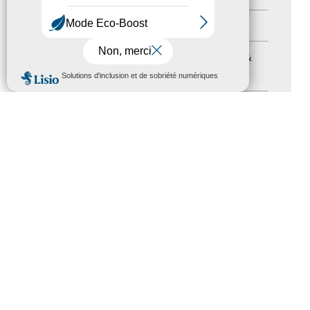
Formation
(15)
Journées nationales Tourisme &
MENU
Handicap
(5)
Salons
(11)
Sommet mondial du tourisme
(1)
Trophées du tourisme accessible
(10)
Presse
(3)
Tourisme accessible international
(1)