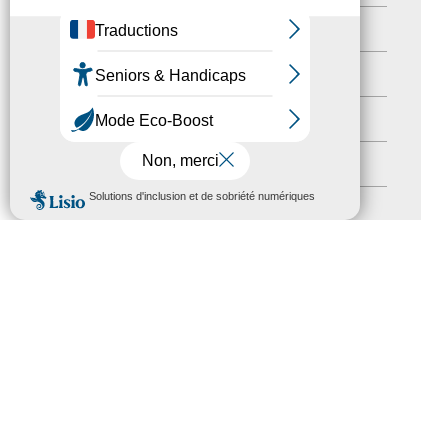
actualités
(21)
Destination Pour Tous
(2)
Territoires labellisés
(2)
Newsetter
(6)
MENU
Newsletter pro
(5)
Nos Actions
(112)
Autres événements
(41)
Formation
(15)
Journées nationales Tourisme &
Handicap
(5)