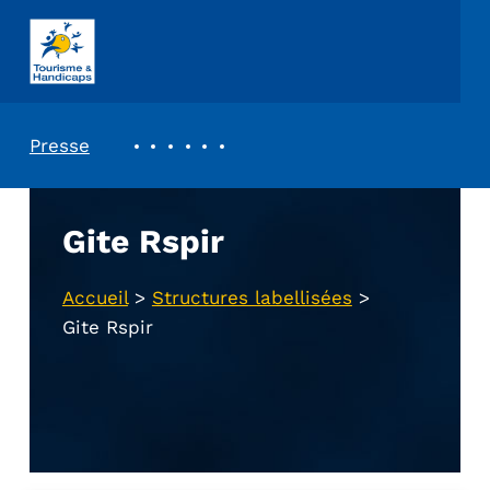
ASSOCIATION TOURISME ET HANDICAPS
REVUE DE PRESSE
Presse
Gite Rspir
Accueil
>
Structures labellisées
>
Gite Rspir