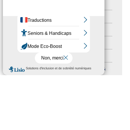
Newsetter
(6)
Newsletter pro
(5)
Nos Actions
(112)
Autres événements
(41)
Formation
(15)
MENU
Journées nationales Tourisme &
Handicap
(5)
Salons
(11)
Sommet mondial du tourisme
(1)
Trophées du tourisme accessible
(10)