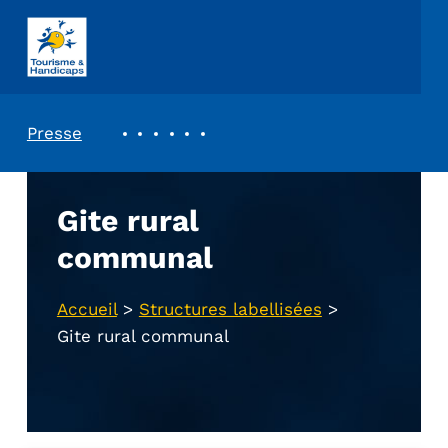
ASSOCIATION TOURISME ET HANDICAPS
REVUE DE PRESSE
Presse
Gite rural
communal
Accueil
>
Structures labellisées
>
Gite rural communal