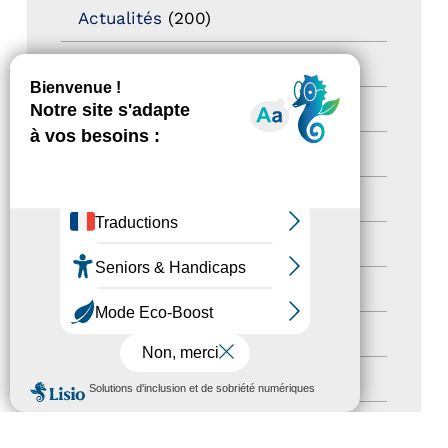
Actualités
(200)
actualités
(21)
Destination Pour Tous
(2)
Territoires labellisés
(2)
Newsetter
(6)
Newsletter pro
(5)
Nos Actions
(112)
Autres événements
(41)
Formation
(15)
MENU
Journées nationales Tourisme &