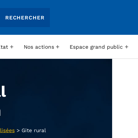
Etat
Nos actions
Espace grand public
l
n
lisées
>
Gite rural