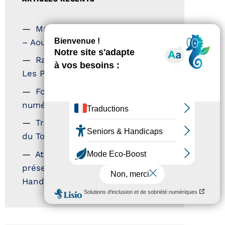
Magazine Tourisme Accessible
– Aout 2026
Rallye Aicha des Gazelles –
Les Petillantes
Formation Communication
numérique
Trophées Horizons – Acteurs
du Tourisme Durable
Atout France – flyer
présentation label Tourisme &
Handicap