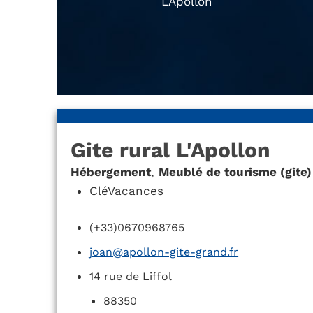
L’Apollon
Gite rural L'Apollon
Hébergement
,
Meublé de tourisme (gite)
CléVacances
(+33)0670968765
joan@apollon-gite-grand.fr
14 rue de Liffol
88350