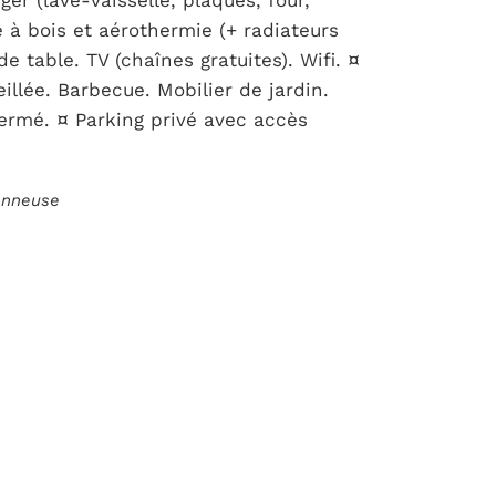
er (lave-vaisselle, plaques, four,
e à bois et aérothermie (+ radiateurs
 table. TV (chaînes gratuites). Wifi. ¤
eillée. Barbecue. Mobilier de jardin.
fermé. ¤ Parking privé avec accès
ionneuse