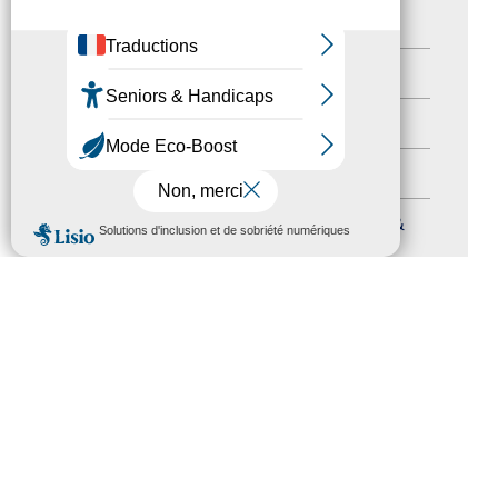
Newsletter pro
(5)
Nos Actions
(112)
Autres événements
(41)
Formation
(15)
MENU
Journées nationales Tourisme &
Handicap
(5)
Salons
(11)
Sommet mondial du tourisme
(1)
Trophées du tourisme accessible
(10)
Presse
(3)