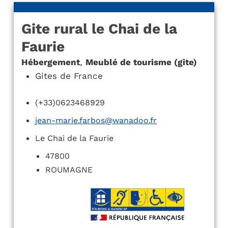
Gite rural le Chai de la
Faurie
Hébergement
,
Meublé de tourisme (gite)
Gites de France
(+33)0623468929
jean-marie.farbos@wanadoo.fr
Le Chai de la Faurie
47800
ROUMAGNE