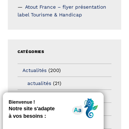
Atout France – flyer présentation
label Tourisme & Handicap
CATÉGORIES
Actualités
(200)
actualités
(21)
Destination Pour Tous
(2)
Territoires labellisés
(2)
Newsetter
(6)