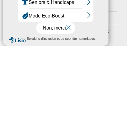
Autres événements
(41)
Formation
(15)
Journées nationales Tourisme &
MENU
Handicap
(5)
Salons
(11)
Sommet mondial du tourisme
(1)
Trophées du tourisme accessible
(10)
Presse
(3)
Tourisme accessible international
(1)