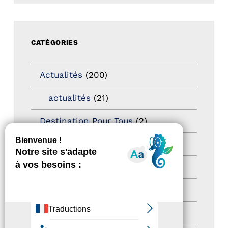
CATÉGORIES
Actualités
(200)
actualités
(21)
Destination Pour Tous
(2)
Territoires labellisés
(2)
Newsetter
(6)
Newsletter pro
(5)
Nos Actions
(112)