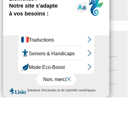
label Tourisme & Handicap
CATÉGORIES
Actualités
(200)
actualités
(21)
MENU
Destination Pour Tous
(2)
Territoires labellisés
(2)
Newsetter
(6)
Newsletter pro
(5)