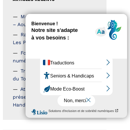
Magazine Tourisme Accessible
– Aout 2026
Rallye Aicha des Gazelles –
Les Petillantes
Formation Communication
numérique
Trophées Horizons – Acteurs
du Tourisme Durable
Atout France – flyer
présentation label Tourisme &
Handicap