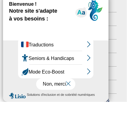
Destination Pour Tous
(2)
Territoires labellisés
(2)
Newsetter
(6)
Newsletter pro
(5)
Nos Actions
(112)
Autres événements
(41)
Formation
(15)
MENU
Journées nationales Tourisme &
Handicap
(5)
Salons
(11)